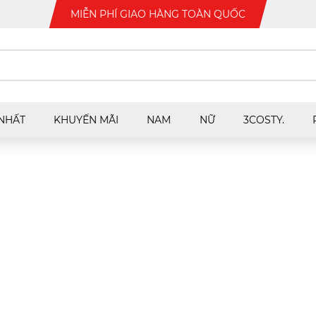
MIỄN PHÍ GIAO HÀNG TOÀN QUỐC
NHẤT
KHUYẾN MÃI
NAM
NỮ
3COSTY.