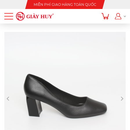
MIỄN PHÍ GIAO HÀNG TOÀN QUỐC