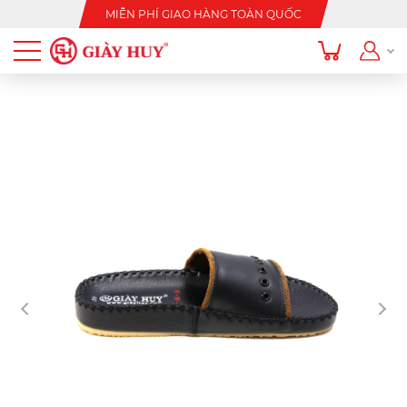
MIỄN PHÍ GIAO HÀNG TOÀN QUỐC