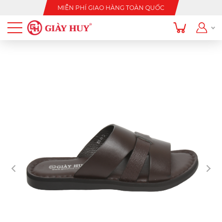
MIỄN PHÍ GIAO HÀNG TOÀN QUỐC