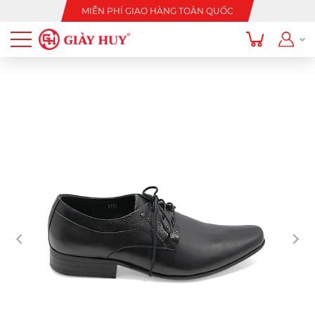
MIỄN PHÍ GIAO HÀNG TOÀN QUỐC