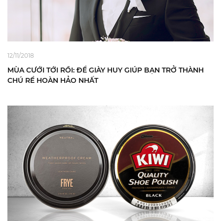
12/11/2018
MÙA CƯỚI TỚI RỒI: ĐỂ GIÀY HUY GIÚP BẠN TRỞ THÀNH
CHÚ RỂ HOÀN HẢO NHẤT