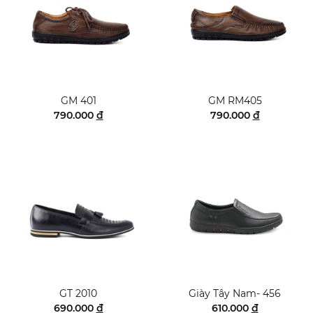
GM 401
GM RM405
790.000
đ
790.000
đ
GT 2010
Giày Tây Nam- 456
690.000
đ
610.000
đ