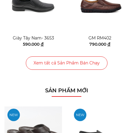
Giày Tây Nam- 3653
GM RM402
590.000
đ
790.000
đ
Xem tất cả Sản Phẩm Bán Chạy
SẢN PHẨM MỚI
NEW
NEW