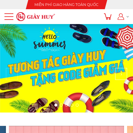
MIỄN PHÍ GIAO HÀNG TOÀN QUỐC
‹
›