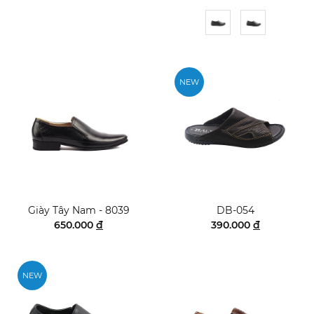
NEW
Giày Tây Nam - 8039
DB-054
650.000
đ
390.000
đ
NEW